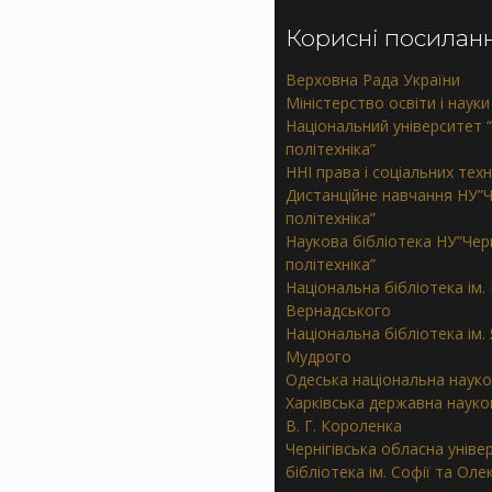
Корисні посилан
Верховна Рада України
Міністерство освіти і науки
Національний університет “
політехніка”
ННІ права і соціальних тех
Дистанційне навчання НУ”Ч
політехніка”
Наукова бібліотека НУ”Черн
політехніка”
Національна бібліотека ім. В
Вернадського
Національна бібліотека ім.
Мудрого
Одеська національна науко
Харківська державна науков
В. Г. Короленка
Чернігівська обласна уніве
бібліотека ім. Софії та Ол