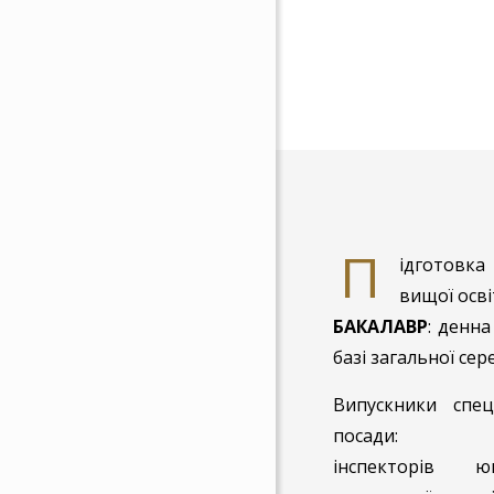
П
ідготовка
вищої осві
БАКАЛАВР
: денна
базі загальної сер
Випускники спец
посади:
інспекторів юв