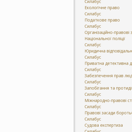
Силабус
Екологічне право
Силабус
Податкове право
Силабус
Організаційно-правові 
Національної поліції
Силабус
Юридична відповідальн
Силабус
Приватна детективна д
Силабус
Забезпечення прав люд
Силабус
Запобігання та протид
Силабус
Міжнародно-правові с
Силабус
Правові засади бороть
Силабус
Судова експертиза
Силабус