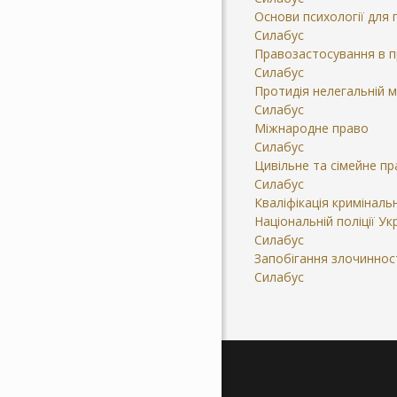
Основи психології для
Силабус
Правозастосування в п
Силабус
Протидія нелегальній м
Силабус
Міжнародне право
Силабус
Цивільне та сімейне п
Силабус
Кваліфікація криміналь
Національній поліції Ук
Силабус
Запобігання злочинност
Силабус