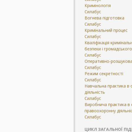
Кримінологія
Силабус
Вогнева підготовка
Силабус
Кримінальний процес
Силабус
Кваліфікація кримінал
безпеки і громадськог
Силабус
Оперативно-розшукова 
Силабус
Режим секретності
Силабус
Навчальна практика в 
діяльність
Силабус
Виробнича практика в 
правоохоронну діяльні
Силабус
ЦИКЛ ЗАГАЛЬНОЇ ПІ