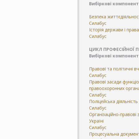
Вибіркові компонен
Безпека життєдіяльнос
Силабус
Історія держави і прав
Силабус
ЦИКЛ ПРОФЕСІЙНОЇ 
Вибіркові компонен
Правові та політичні в
Силабус
Правові засади функціо
правоохоронних орган
Силабус
Поліцейська діяльність
Силабус
Організаційно-правові 
Україні
Силабус
Процесуальна документ