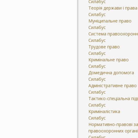
Силабус
Теорія держави і права
Силабус
Муніципальне право
Силабус
Система правоохоронни
Силабус
Трудове право
Силабус
Кримінальне право
Силабус
Домедична допомога
Силабус
Адміністративне право
Силабус
Тактико-спеціальна пі
Силабус
Криміналістика
Силабус
Нормативно-правові зас
правоохоронних органі
Силабус