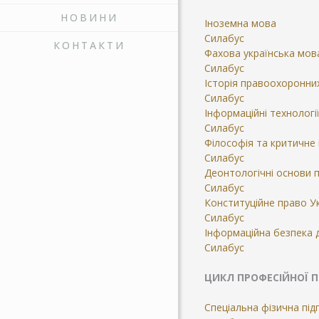
НОВИНИ
Іноземна мова
Силабус
КОНТАКТИ
Фахова українська мов
Силабус
Історія правоохоронних
Силабус
Інформаційні технологі
Силабус
Філософія та критичне
Силабус
Деонтологічні основи 
Силабус
Конституційне право У
Силабус
Інформаційна безпека
Силабус
ЦИКЛ ПРОФЕСІЙНОЇ 
Спеціальна фізична під