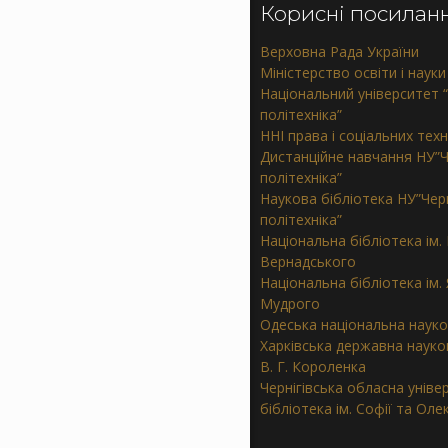
Корисні посилан
Верховна Рада України
Міністерство освіти і науки
Національний університет “
політехніка”
ННІ права і соціальних тех
Дистанційне навчання НУ”Ч
політехніка”
Наукова бібліотека НУ”Черн
політехніка”
Національна бібліотека ім. В
Вернадського
Національна бібліотека ім.
Мудрого
Одеська національна науко
Харківська державна науков
В. Г. Короленка
Чернігівська обласна уніве
бібліотека ім. Софії та Ол