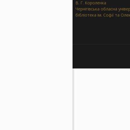
В. Г. Короленка
Чернігівська обласна уніве
бібліотека ім. Софії та Ол