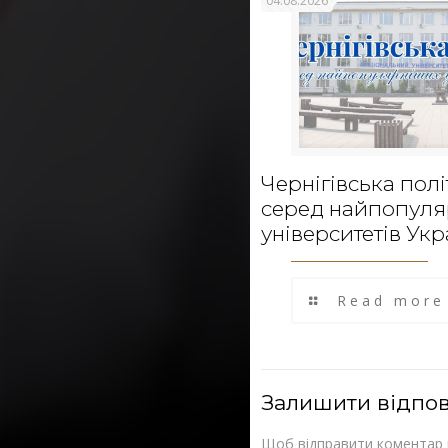
04.08.2026
Чернігівська полі
серед найпопул
університетів Укр
Read more
Залишити відпов
Щоб відправити коментар