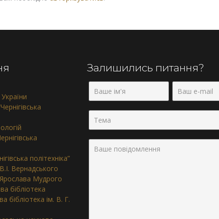
ня
Залишились питання?
 України
Чернігівська
нологій
ернігівська
ігівська політехніка”
 В.І. Вернадського
. Ярослава Мудрого
ва бібліотека
 бібліотека ім. В. Г.