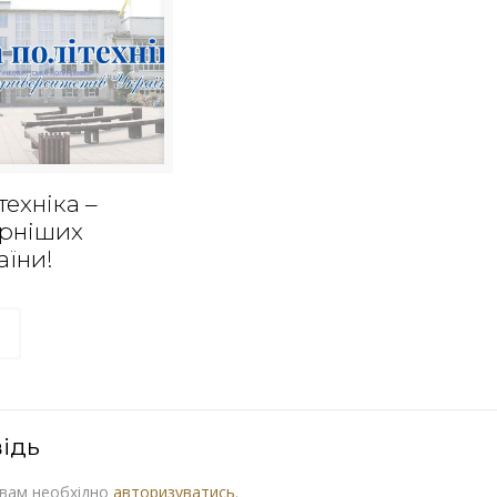
техніка –
ярніших
аїни!
ідь
 вам необхідно
авторизуватись
.