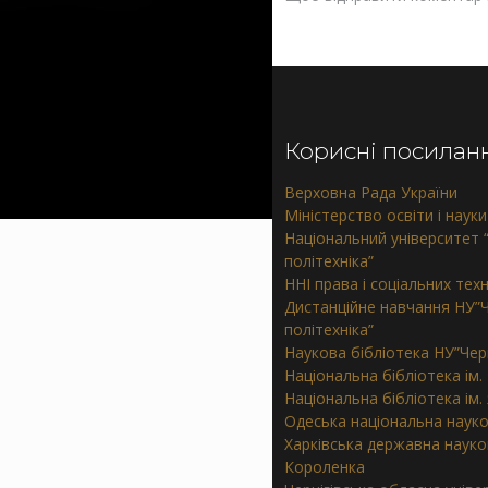
Корисні посилан
Верховна Рада України
Міністерство освіти і науки
Національний університет “
політехніка”
ННІ права і соціальних тех
Дистанційне навчання НУ”Ч
політехніка”
Наукова бібліотека НУ”Черн
Національна бібліотека ім.
Національна бібліотека ім
Одеська національна науко
Харківська державна наукова
Короленка