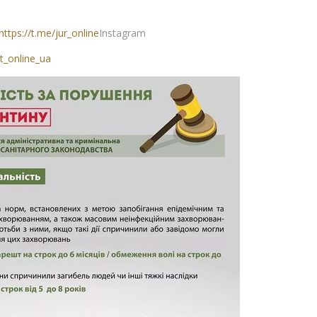
https://t.me/jur_online
Instagram
t_online_ua