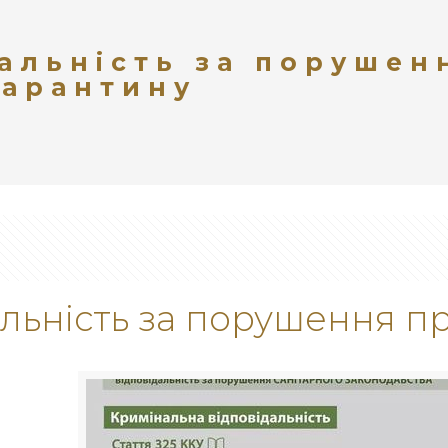
альність за порушен
карантину
альність за порушення п