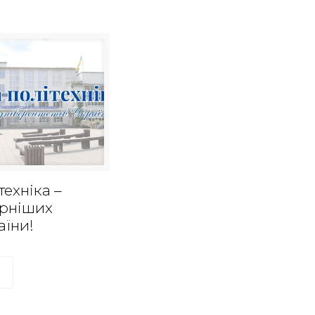
техніка –
ярніших
аїни!