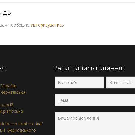
ідь
 вам необхідно
авторизуватись
.
ня
Залишились питання?
 України
Чернігівська
нологій
ернігівська
ігівська політехніка”
 В.І. Вернадського