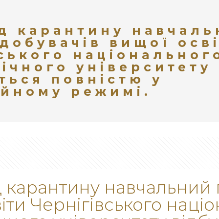
од карантину навчаль
добувачів вищої осв
ського національног
ічного університету
ться повністю у
ійному режимі.
д карантину навчальний 
іти Чернігівського наці