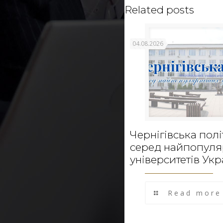
Related posts
04.08.2026
Чернігівська полі
серед найпопул
університетів Укр
Read more