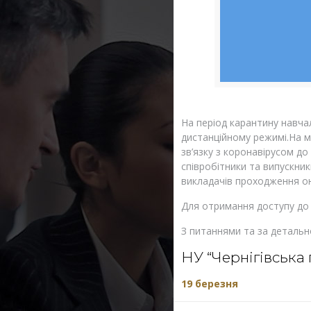
На період карантину навча
дистанційному режимі.На м
зв’язку з коронавірусом до
співробітники та випускник
викладачів проходження он
Для отримання доступу до 
З питаннями та за детальн
НУ “Чернігівська 
19 березня