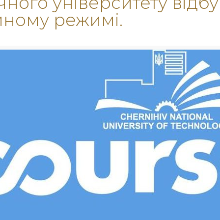
чного університету відбу
йному режимі.