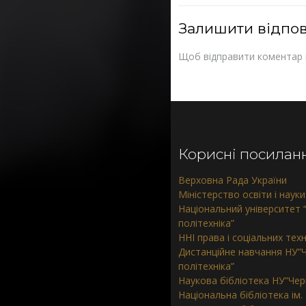
Залишити відпов
Щоб відправити коментар
Корисні посилан
Верховна Рада України
Міністерство освіти і науки
Національний університет “
політехніка”
ННІ права і соціальних тех
Дистанційне навчання НУ”Ч
політехніка”
Наукова бібліотека НУ”Черн
Національна бібліотека ім.