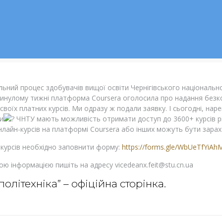
льний процес здобувачів вищої освіти Чернігівського національн
инулому тижні платформа Coursera оголосила про надання безко
 своїх платних курсів. Ми одразу ж подали заявку. І сьогодні, нар
и
ЧНТУ мають можливість отримати доступ до 3600+ курсів рі
лайн-курсів на платформі Coursera або інших можуть бути зарахо
курсів необхідно заповнити форму:
https://forms.gle/WbUeTfYiAh
ою інформацією пишіть на адресу
vicedeanx.feit@stu.cn.ua
політехніка” – офіційна сторінка
.