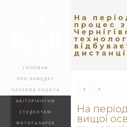
На пері
процес з
Чернігів
технолог
відбуває
дистанц
ГОЛОВНА
ПРО КАФЕДРУ
НАУКОВА РОБОТА
АБІТУРІЄНТАМ
На періо
СТУДЕНТАМ
вищої осв
ФОТОГАЛАРЕЯ