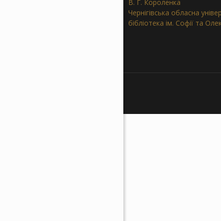
В. Г. Короленка
Чернігівська обласна уніве
бібліотека ім. Софії та Ол