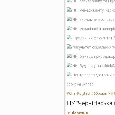
ННІ електронних та інф
ННІ менеджменту, харчо
ННІ економіки
econdeca
ННІ механічної інженері
Юридичний факультет
Факультет соціальних те
ННІ бізнесу, природоко
ННІ будівництва
ibfdek@
Центр перепідготовки т
cpo_pk@ukr.net
#Che_Polytech
#60років_ЧН
НУ “Чернігівська 
31 березня