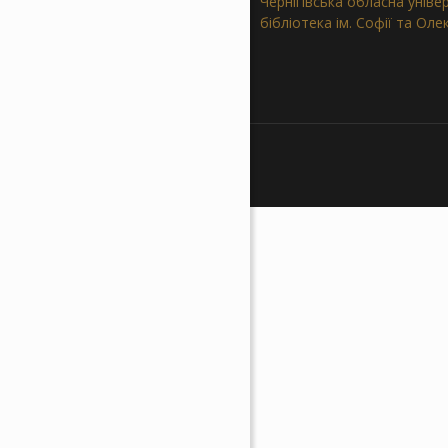
Чернігівська обласна уніве
бібліотека ім. Софії та Ол