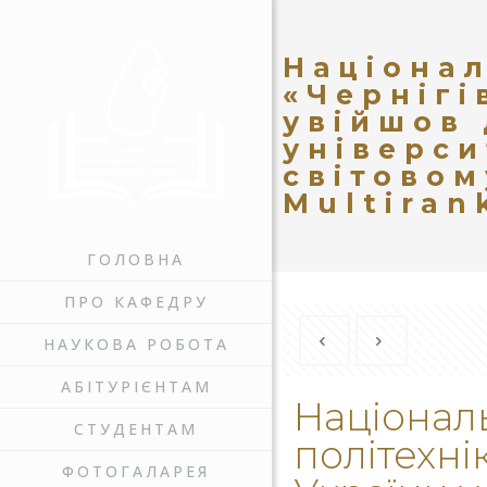
Націонал
«Чернігі
увійшов 
універси
світовом
Multiran
ГОЛОВНА
ПРО КАФЕДРУ
НАУКОВА РОБОТА
АБІТУРІЄНТАМ
Національ
СТУДЕНТАМ
політехні
ФОТОГАЛАРЕЯ