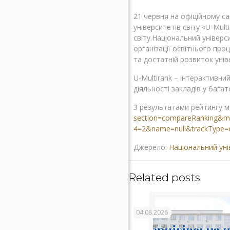
21 червня на офіційному са
університетів світу «U-Mult
світу.Національний універси
організації освітнього про
та достатній розвиток унів
U-Multirank – інтерактивни
діяльності закладів у багат
З результатами рейтингу мо
section=compareRanking&mod
4=2&name=null&trackType=c
Джерело:
Національний унів
Related posts
04.08.2026