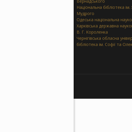
Вернадського
Національна бібліотека ім.
Мудрого
Одеська національна науко
Харківська державна науков
В. Г. Короленка
Чернігівська обласна уніве
бібліотека ім. Софії та Ол