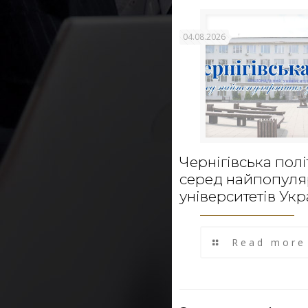
04.08.2026
Чернігівська полі
серед найпопул
університетів Укр
Read more