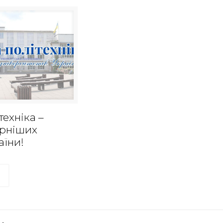
техніка –
ярніших
аїни!