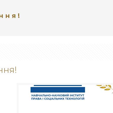
ння!
ння!