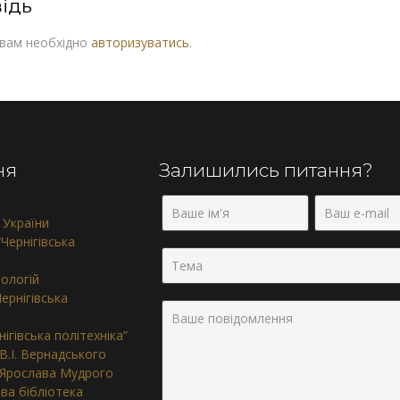
ідь
 вам необхідно
авторизуватись
.
ня
Залишились питання?
 України
Чернігівська
нологій
ернігівська
ігівська політехніка”
 В.І. Вернадського
. Ярослава Мудрого
ва бібліотека