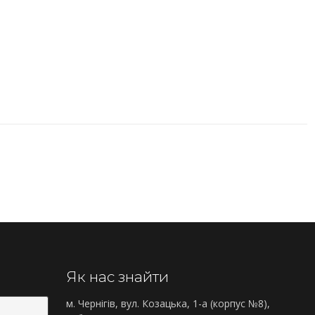
Як нас знайти
м. Чернігів, вул. Козацька, 1-а (корпус №8),