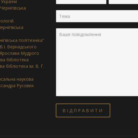
 України
Чернігівська
нологій
ернігівська
ігівська політехніка”
 В.І. Вернадського
. Ярослава Мудрого
ва бібліотека
 бібліотека ім. В. Г.
ерсальна наукова
ександра Русових