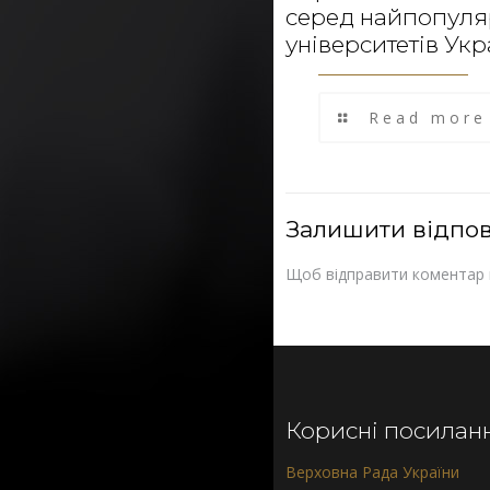
серед найпопул
університетів Укр
Read more
Залишити відпов
Щоб відправити коментар
Корисні посилан
Верховна Рада України