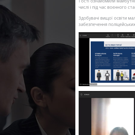
Гості ознайомили майбутніх
числі і під час воєнного ста
Здобувачі вищої освіти ма
забезпечення поліцейських