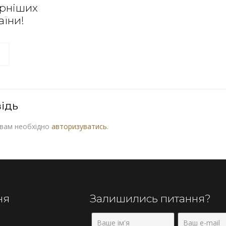
ярніших
аїни!
ідь
 вам необхідно
авторизуватись
.
ня
Залишились питання?