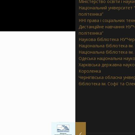
Міністерство освіти і науки
Національний університет “
політехніка”
ННІ права і соціальних тех
Дистанційне навчання НУ”Ч
політехніка”
Наукова бібліотека НУ”Черн
Національна бібліотека ім.
Національна бібліотека ім
Одеська національна науко
Харківська державна наукова
Короленка
Чернігівська обласна унів
бібліотека ім. Софії та Ол