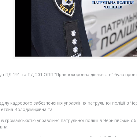
уп ПД-191 та ПД-201 ОПП “Правоохоронна діяльність” була провед
ідділу кадрового забезпечення управління патрульної поліції в Че
 Тетяна Володимирівна та
в із громадськістю управління патрульної поліції в Чернігівській
ївна.