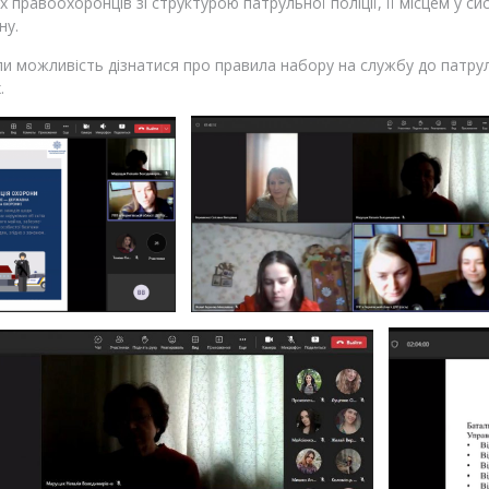
 правоохоронців зі структурою патрульної поліції, її місцем у сис
ну.
ли можливість дізнатися про правила набору на службу до патрул
.