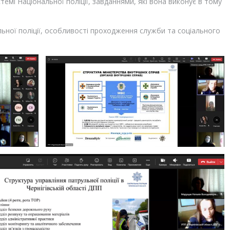
темі Національної поліції, завданнями, які вона виконує в тому
ьної поліції, особливості проходження служби та соціального