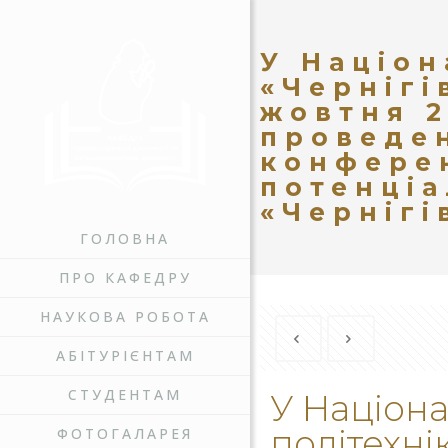
У Націон
«Чернігі
жовтня 2
проведе
конферен
потенціа
«Чернігі
ГОЛОВНА
ПРО КАФЕДРУ
НАУКОВА РОБОТА
АБІТУРІЄНТАМ
СТУДЕНТАМ
У Націона
політехні
ФОТОГАЛАРЕЯ