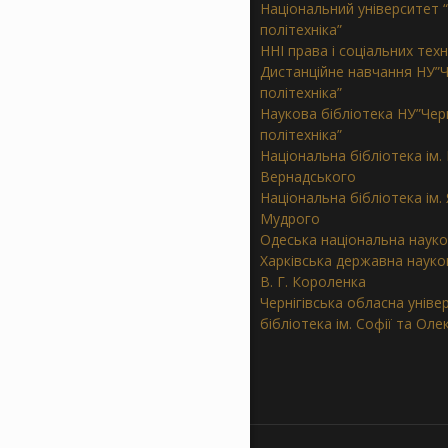
Національний університет “
політехніка”
ННІ права і соціальних тех
Дистанційне навчання НУ”Ч
політехніка”
Наукова бібліотека НУ”Черн
політехніка”
Національна бібліотека ім. В
Вернадського
Національна бібліотека ім.
Мудрого
Одеська національна науко
Харківська державна науков
В. Г. Короленка
Чернігівська обласна уніве
бібліотека ім. Софії та Ол