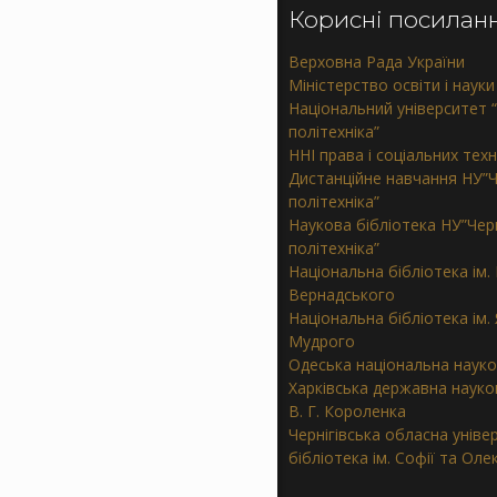
Корисні посилан
Верховна Рада України
Міністерство освіти і науки
Національний університет “
політехніка”
ННІ права і соціальних тех
Дистанційне навчання НУ”Ч
політехніка”
Наукова бібліотека НУ”Черн
політехніка”
Національна бібліотека ім. В
Вернадського
Національна бібліотека ім.
Мудрого
Одеська національна науко
Харківська державна науков
В. Г. Короленка
Чернігівська обласна уніве
бібліотека ім. Софії та Ол