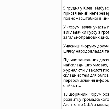
5 грудня у Києві відбув
присвячений непереверш
повномасштабної війни
У Форумі взяли участь 
викладачки курсу з гро
загальноправових дисци
Учасниці Форуму долучи
шляху народовладдя та 
Під час панельних диску
найскладніших умовах, 
журналісти у захисті г
складних тем для обгов
переосмислення інформ
стійкість.
13 щорічний Форум роз
розвитку громадського
Агентство США з міжнар