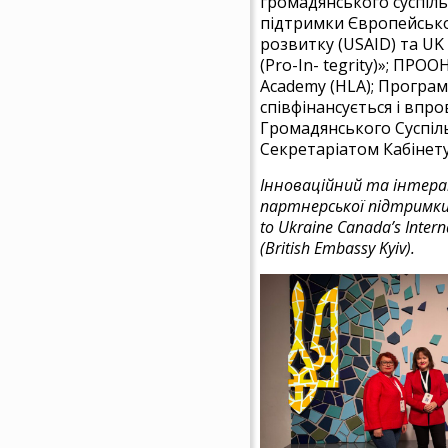
громадянського суспіль
підтримки Європейськог
розвитку (USAID) та UK 
(Pro-In- tegrity)»; ПРОО
Academy (HLA); Програм
співфінансується і впр
Громадянського Суспіль
Секретаріатом Кабінету
Інноваційний та інтерак
партнерської підтримки 
to Ukraine Canada’s Inter
(British Embassy Kyiv).