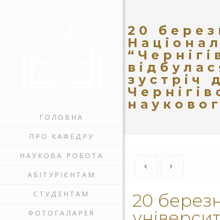
20 берез
Націонал
“Чернігі
відбулас
зустріч 
Чернігів
науковог
ГОЛОВНА
ПРО КАФЕДРУ
НАУКОВА РОБОТА
АБІТУРІЄНТАМ
СТУДЕНТАМ
20 березн
університ
ФОТОГАЛАРЕЯ