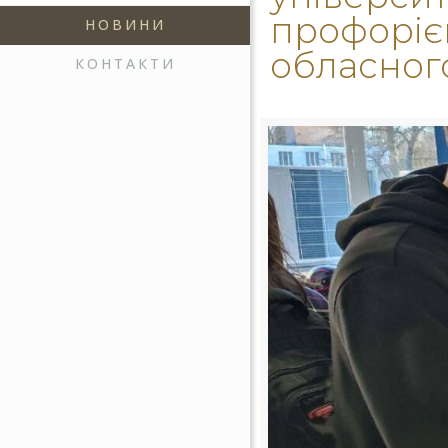
профорієн
НОВИНИ
обласног
КОНТАКТИ