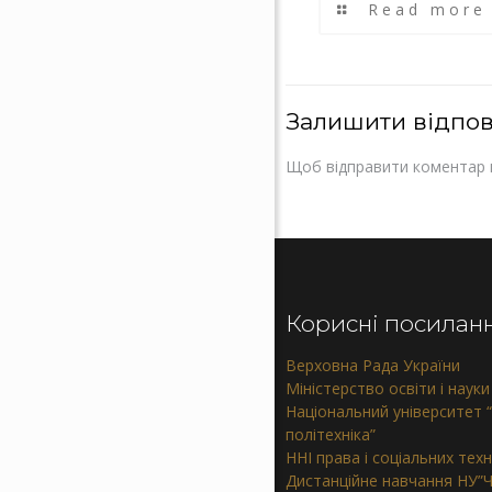
Read more
Залишити відпов
Щоб відправити коментар 
Корисні посилан
Верховна Рада України
Міністерство освіти і науки
Національний університет “
політехніка”
ННІ права і соціальних тех
Дистанційне навчання НУ”Ч