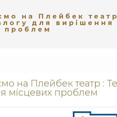
мо на Плейбек театр
алогу для вирішення
х проблем
о на Плейбек театр : Те
я місцевих проблем