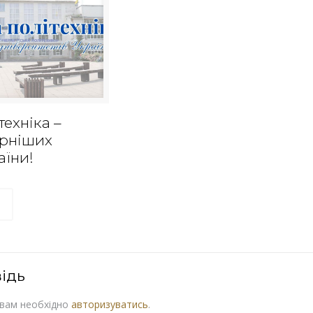
техніка –
ярніших
аїни!
ідь
 вам необхідно
авторизуватись
.