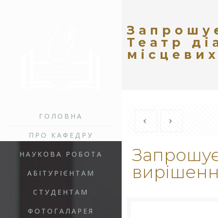
Запрошує
Театр ді
місцеви
ГОЛОВНА
ПРО КАФЕДРУ
Запрошуєм
НАУКОВА РОБОТА
вирішенн
АБІТУРІЄНТАМ
СТУДЕНТАМ
ФОТОГАЛАРЕЯ