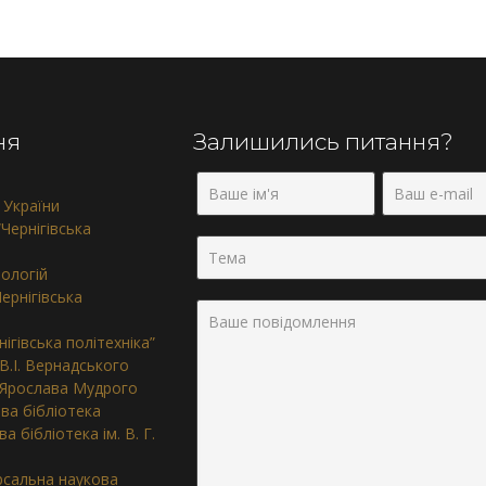
ня
Залишились питання?
 України
Чернігівська
нологій
ернігівська
ігівська політехніка”
 В.І. Вернадського
. Ярослава Мудрого
ва бібліотека
 бібліотека ім. В. Г.
ерсальна наукова