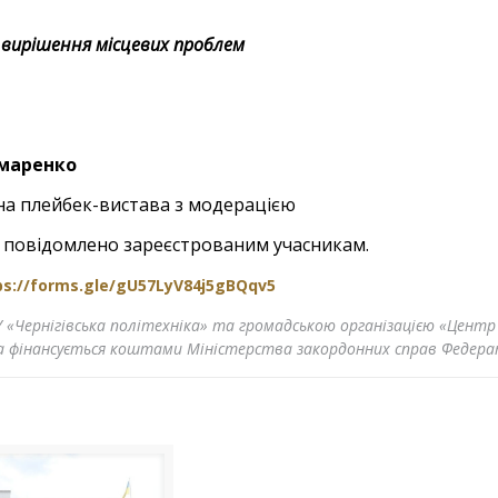
 вирішення місцевих проблем
маренко
вна плейбек-вистава з модерацією
 повідомлено зареєстрованим учасникам.
s://forms.gle/gU57LyV84j5gBQqv5
 «Чернігівська політехніка» та громадською організацією «Центр 
 фінансується коштами Міністерства закордонних справ Федерат