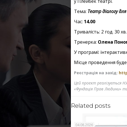
у Плейбек театрі.
Тема:
Театр діалогу для
Час:
14.00
Тривалість: 2 год. 30 хв.
Тренерка:
Олена Поно
У програмі: інтеракти
Місце проведення буде
Реєстрація на захід:
http
Цей проект реалізується НУ
«Фундація Прав Людини» та
Related posts
04.08.2026