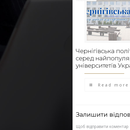
Чернігівська полі
серед найпопул
університетів Укр
Read more
Залишити відпов
Щоб відправити коментар