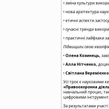
• зміна культури викори
• нова архітектура нау
• етичні аспекти засто
• сучасні тренди викор
• практичні лайфхаки з
Підвищили свою кваліфі
•
Олена Козинець,
заві
•
Алла Нітченко,
доцен
•
Світлана Веремієнко
Усі троє є науковими к
«Правоохоронна діяль
навчальний процес, так
цифровими інструмент
За результатами участі