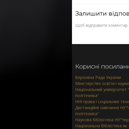
Залишити відпов
Щоб відправити коментар
Корисні посилан
Верховна Рада України
Міністерство освіти і науки
Національний університет “
політехніка”
ННІ права і соціальних тех
Дистанційне навчання НУ”Ч
політехніка”
Наукова бібліотека НУ”Черн
Національна бібліотека ім.