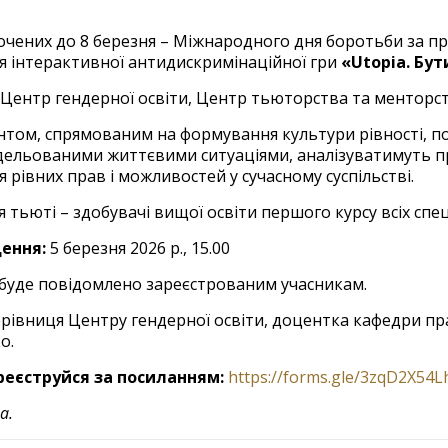
очених до 8 березня – Міжнародного дня боротьби за пр
я інтерактивної антидискримінаційної гри
«Utopia. Бу
Центр гендерної освіти, Центр тьюторства та менторст
ентом, спрямованим на формування культури рівності, по
ельованими життєвими ситуаціями, аналізуватимуть п
 рівних прав і можливостей у сучасному суспільстві.
 тьюті – здобувачі вищої освіти першого курсу всіх спе
дення:
5 березня 2026 р., 15.00
буде повідомлено зареєстрованим учасникам.
ерівниця Центру гендерної освіти, доцентка кафедри пр
о.
реєструйся за посиланням:
https://forms.gle/3zqD2X54
а.