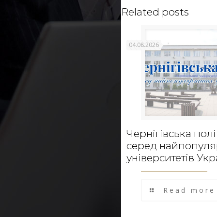
Related posts
04.08.2026
Чернігівська полі
серед найпопул
університетів Укр
Read more