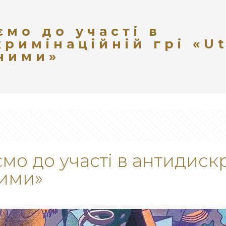
мо до участі в
римінаційній грі «Ut
вними»
о до участі в антидискр
ними»