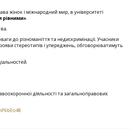
ава жінок і міжнародний мир, в університеті
ти рівними»
.
ва.
ваги до різноманіття та недискримінації. Учасники
рояви стереотипів і упереджень, обговорюватимуть
ціальностей.
авоохоронної діяльності та загальноправових
LhP6bEo48