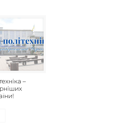
техніка –
ярніших
аїни!