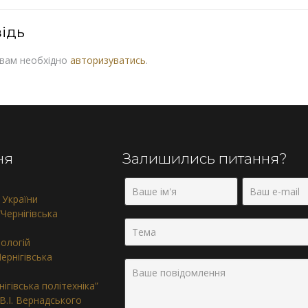
ідь
 вам необхідно
авторизуватись
.
ня
Залишились питання?
 України
Чернігівська
нологій
ернігівська
ігівська політехніка”
 В.І. Вернадського