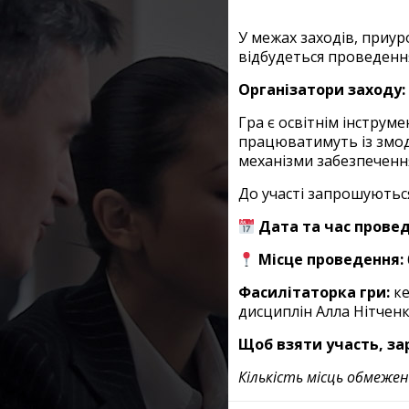
У межах заходів, приур
відбудеться проведенн
Організатори заходу:
Гра є освітнім інструм
працюватимуть із змод
механізми забезпечення
До участі запрошуються
Дата та час прове
Місце проведення:
Фасилітаторка гри:
к
дисциплін Алла Нітченк
Щоб взяти участь, за
Кількість місць обмежен