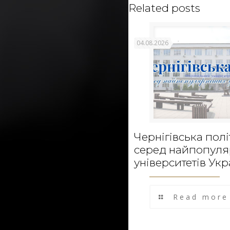
Related posts
04.08.2026
Чернігівська полі
серед найпопул
університетів Укр
Read more