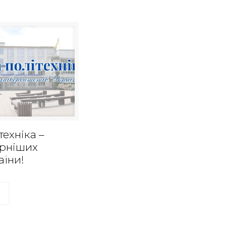
техніка –
ярніших
аїни!