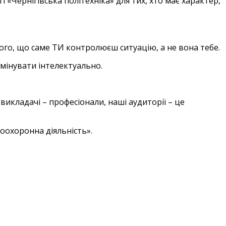
«Чернігівська політехніка» для тих, хто має характер,
того, що саме ТИ контролюєш ситуацію, а не вона тебе.
омінувати інтелектуально.
викладачі – професіонали, наші аудиторії – це
оохоронна діяльність».