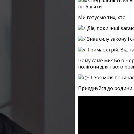
Спеціальність К9 «
щоб діяти.
Ми готуємо тих, хто:
Діє, поки інші вага
Знає силу закону і 
Тримає стрій. Від т
Чому саме ми? Бо в Чер
полігони для твого роз
Твоя місія почина
Приєднуйся до родини Ч