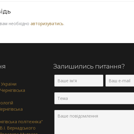
ідь
 вам необхідно
авторизуватись
.
ня
Залишились питання?
 України
Чернігівська
нологій
ернігівська
ігівська політехніка”
 В.І. Вернадського