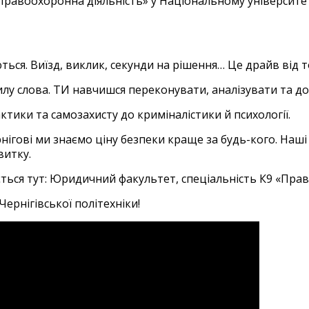
Правоохоронна діяльність» у Національному університеті 
ються. Виїзд, виклик, секунди на рішення… Це драйв від 
силу слова. ТИ навчишся переконувати, аналізувати та д
актики та самозахисту до криміналістики й психології.
нігові ми знаємо ціну безпеки краще за будь-кого. Наші 
витку.
ється тут: Юридичний факультет, спеціальність К9 «Прав
ернігівської політехніки!