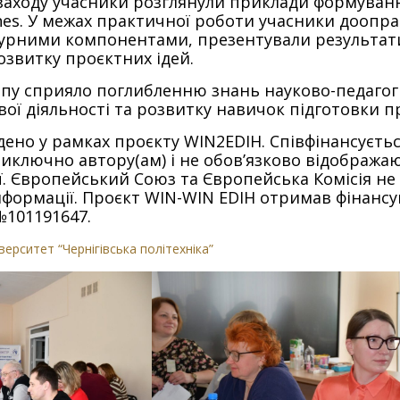
 заходу учасники розглянули приклади формування
tones. У межах практичної роботи учасники дооп
урними компонентами, презентували результат
звитку проєктних ідей.
у сприяло поглибленню знань науково-педагогічн
ої діяльності та розвитку навичок підготовки п
ено у рамках проєкту WIN2EDIH. Співфінансуєть
виключно автору(ам) і не обов’язково відображ
ї. Європейський Союз та Європейська Комісія не 
інформації. Проєкт WIN-WIN EDIH отримав фінанс
101191647.
верситет “Чернігівська політехніка”