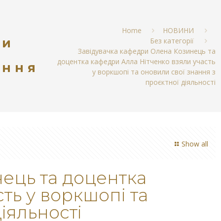
Home
НОВИНИ
ри
Без категорії
Завідувачка кафедри Олена Козинець та
доцентка кафедри Алла Нітченко взяли участь
ання
у воркшопі та оновили свої знання з
проєктної діяльності
Show all
ець та доцентка
ть у воркшопі та
іяльності