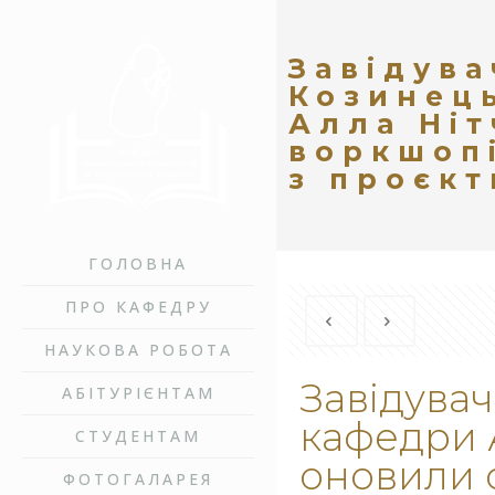
Завідув
Козинец
Алла Ніт
воркшопі
з проєкт
ГОЛОВНА
ПРО КАФЕДРУ
НАУКОВА РОБОТА
Завідува
АБІТУРІЄНТАМ
кафедри А
СТУДЕНТАМ
оновили с
ФОТОГАЛАРЕЯ