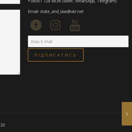
+38067 728 8636 (Viber, WhatsApp, Telegram)
Email:
state_and_law@ukr.net
020