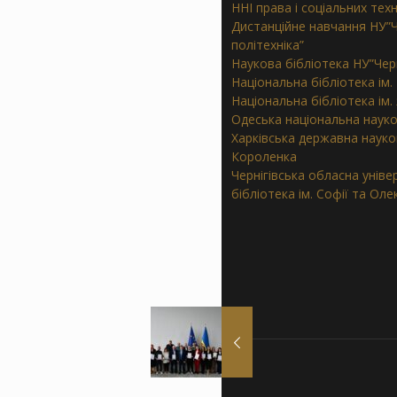
ННІ права і соціальних тех
Дистанційне навчання НУ”Ч
політехніка”
Наукова бібліотека НУ”Черн
Національна бібліотека ім.
Національна бібліотека ім
Одеська національна науко
Харківська державна наукова
Короленка
Чернігівська обласна унів
бібліотека ім. Софії та Ол