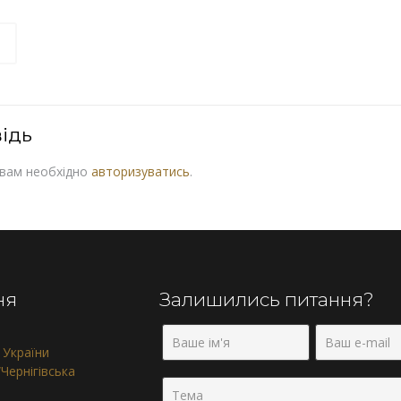
ідь
 вам необхідно
авторизуватись
.
ня
Залишились питання?
 України
Чернігівська