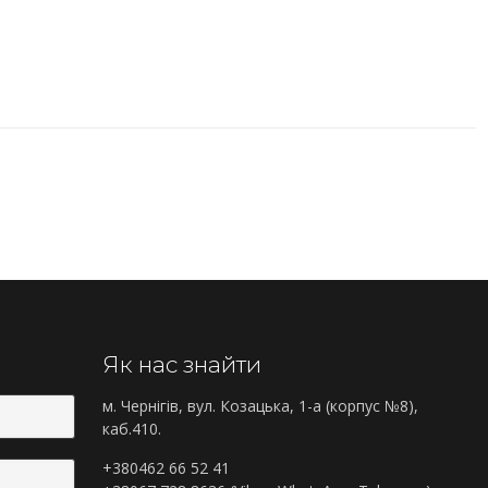
Як нас знайти
м. Чернігів, вул. Козацька, 1-а (корпус №8),
каб.410.
+380462 66 52 41