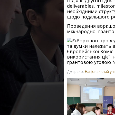
Під час другого дня
deliverables, miles
необхідними структ
щодо подальшого ро
Проведення воркшоп
міжнародної грантов
Воркшоп провед
та думки належать 
Європейської Комісі
використання цієї 
грантовою угодою №
Джерело:
Національний уні