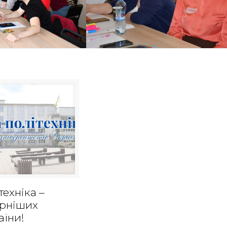
техніка –
ярніших
аїни!