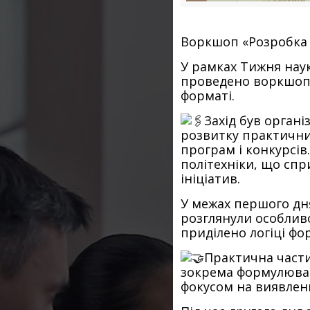
Воркшоп «Розробка 
У рамках Тижня наук
проведено воркшоп «
форматі.
Захід був органі
розвитку практични
програм і конкурсів
політехніки, що сп
ініціатив.
У межах першого дн
розглянули особливо
приділено логіці фо
Практична части
зокрема формулюванн
фокусом на виявлен