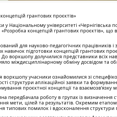
концепцій грантових проєктів»
и у Національному університеті «Чернігівська п
Розробка концепцій грантових проєктів», що від
зований для науково-педагогічних працівників і
х навичок підготовки концепцій грантових проє
. До воркшопу долучилися представники всіх нав
рияло міждисциплінарному обміну досвідом та об
я воркшопу учасники ознайомилися зі специфіко
сті структури аплікаційної заявки та формуванн
рмування проєктної концепції та взаємозв’язку
на передбачала роботу в групах із визначення с
я мети, цілей та результатів. Окремим етапом 
ня типових помилок і вдосконалення структури п