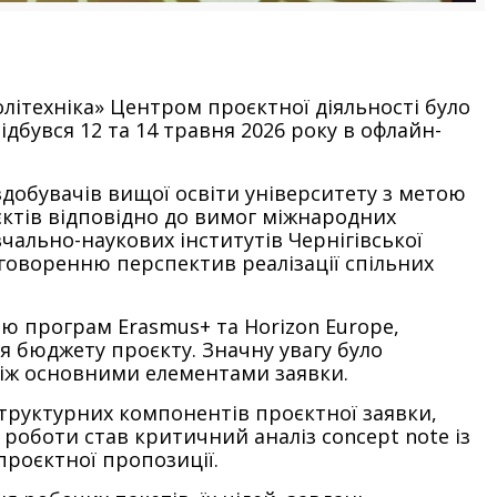
олітехніка» Центром проєктної діяльності було
бувся 12 та 14 травня 2026 року в офлайн-
 здобувачів вищої освіти університету з метою
ктів відповідно до вимог міжнародних
чально-наукових інститутів Чернігівської
говоренню перспектив реалізації спільних
ю програм Erasmus+ та Horizon Europe,
я бюджету проєкту. Значну увагу було
 між основними елементами заявки.
труктурних компонентів проєктної заявки,
роботи став критичний аналіз concept note із
роєктної пропозиції.