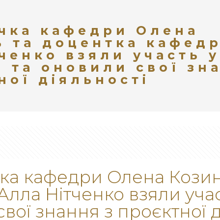
ачка кафедри Олена
ь та доцентка кафед
ченко взяли участь у
 та оновили свої зн
ної діяльності
чка кафедри Олена Козин
лла Нітченко взяли учас
вої знання з проєктної д