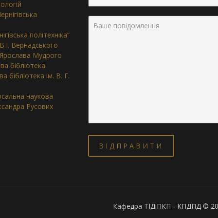
нологій
ернігівська
ігівська політехніка”
 В.І. Вернадського
. Ярослава Мудрого
ва бібліотека
 бібліотека ім. В. Г.
ерсальна наукова
ександра Русових
Кафедра ТІДіПКП - КПДПД © 2