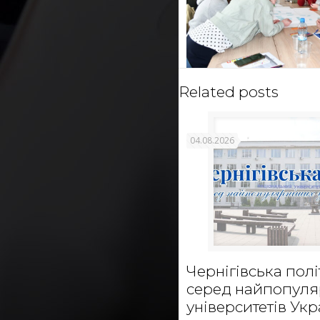
Related posts
04.08.2026
Чернігівська полі
серед найпопул
університетів Укр