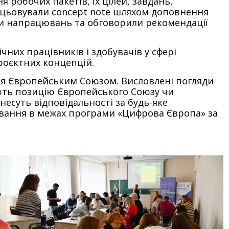
 робочих пакетів, їх цілей, завдань,
рацьовували concept note шляхом доповнення
и напрацювань та обговорили рекомендації
их працівників і здобувачів у сфері
роєктних концепцій.
ся Європейським Союзом. Висловлені погляди
ають позицію Європейського Союзу чи
несуть відповідальності за будь-яке
ування в межах програми «Цифрова Європа» за