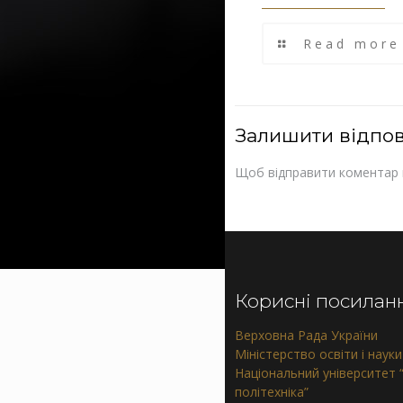
Read more
Залишити відпов
Щоб відправити коментар
Корисні посилан
Верховна Рада України
Міністерство освіти і науки
Національний університет “
політехніка”