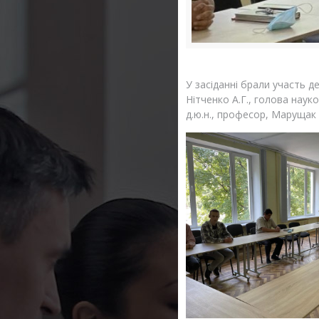
У засіданні брали участь д
Нітченко А.Г., голова наук
д.ю.н., професор, Марущак Н