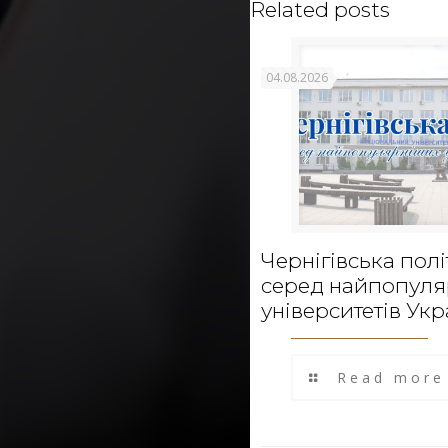
Related posts
04.08.2026
Чернігівська полі
серед найпопул
університетів Укр
Read more