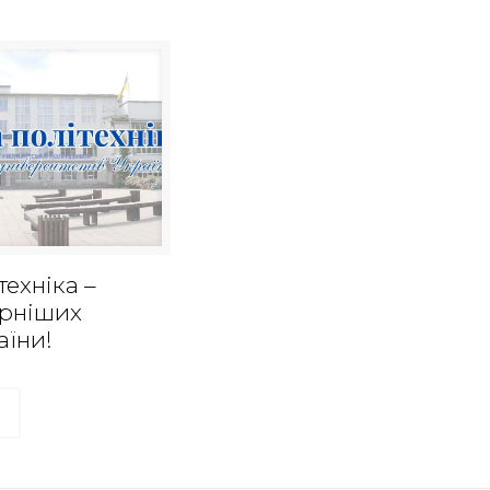
техніка –
ярніших
аїни!