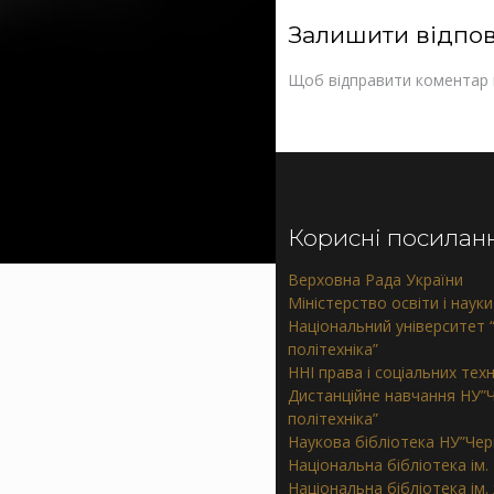
Залишити відпов
Щоб відправити коментар
Корисні посилан
Верховна Рада України
Міністерство освіти і науки
Національний університет “
політехніка”
ННІ права і соціальних тех
Дистанційне навчання НУ”Ч
політехніка”
Наукова бібліотека НУ”Черн
Національна бібліотека ім.
Національна бібліотека ім