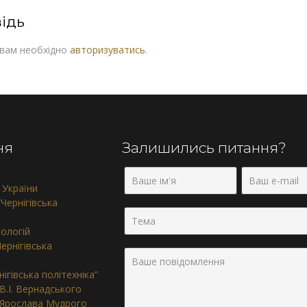
ідь
 вам необхідно
авторизуватись
.
ня
Залишились питання?
 України
Чернігівська
нологій
ернігівська
ігівська політехніка”
 В.І. Вернадського
. Ярослава Мудрого