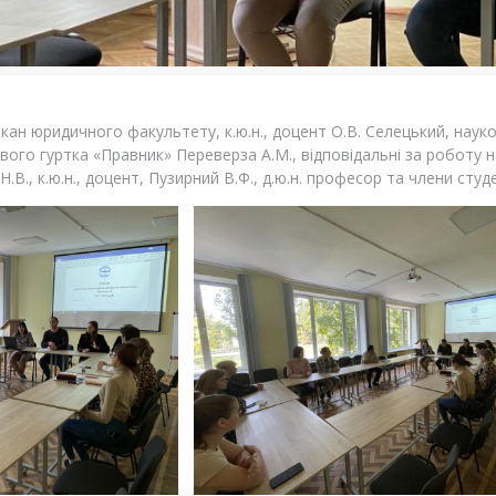
екан юридичного факультету, к.ю.н., доцент О.В. Селецький, наук
ового гуртка «Правник» Переверза А.М., відповідальні за роботу 
.В., к.ю.н., доцент, Пузирний В.Ф., д.ю.н. професор та члени сту