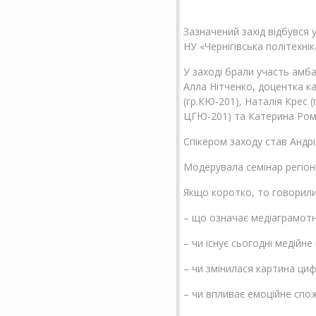
Зазначений захід відбувся 
НУ «Чернігівська політехнік
У заході брали участь амба
Алла Нітченко, доцентка к
(гр.КЮ-201), Наталія Крес 
ЦГЮ-201) та Катерина Ромащ
Спікером заходу став Андрі
Модерувала семінар регіо
Якщо коротко, то говорили
– що означає медіаграмотні
– чи існує сьогодні медійн
– чи змінилася картина ци
– чи впливає емоційне спож