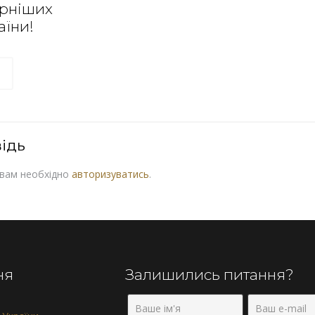
ярніших
аїни!
ідь
 вам необхідно
авторизуватись
.
ня
Залишились питання?