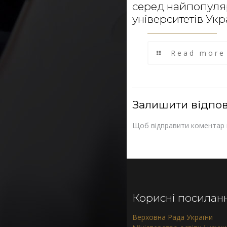
серед найпопул
університетів Укр
Read more
Залишити відпов
Щоб відправити коментар
Корисні посилан
Верховна Рада України