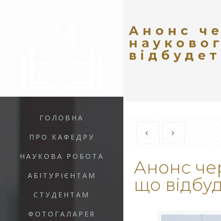
Анонс че
науковог
відбудет
ГОЛОВНА
ПРО КАФЕДРУ
НАУКОВА РОБОТА
Анонс чер
АБІТУРІЄНТАМ
що відбуд
СТУДЕНТАМ
ФОТОГАЛАРЕЯ