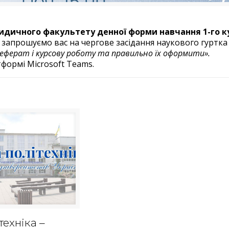
дичного факультету денної форми навчання 1-го ку
 запрошуємо вас на чергове засідання наукового гуртк
еферат і курсову роботу та правильно їх оформити».
тформі Microsoft Teams.
техніка –