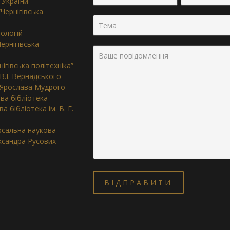
 України
Чернігівська
нологій
ернігівська
ігівська політехніка”
 В.І. Вернадського
. Ярослава Мудрого
ва бібліотека
 бібліотека ім. В. Г.
ерсальна наукова
ександра Русових