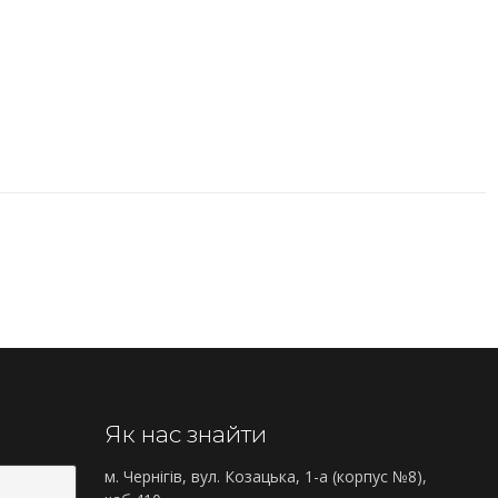
Як нас знайти
м. Чернігів, вул. Козацька, 1-а (корпус №8),