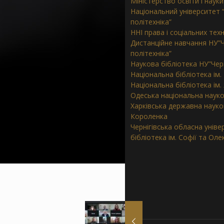
Міністерство освіти і науки
Національний університет “
політехніка”
ННІ права і соціальних тех
Дистанційне навчання НУ”Ч
політехніка”
Наукова бібліотека НУ”Черн
Національна бібліотека ім.
Національна бібліотека ім
Одеська національна науко
Харківська державна наукова
Короленка
Чернігівська обласна унів
бібліотека ім. Софії та Ол