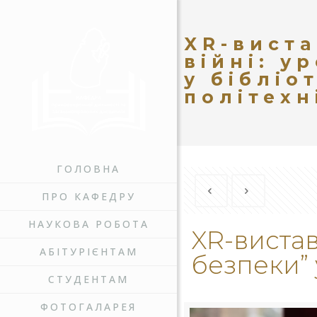
XR-виста
війні: у
у бібліо
політехн
ГОЛОВНА
ПРО КАФЕДРУ
НАУКОВА РОБОТА
XR-вистав
АБІТУРІЄНТАМ
безпеки” 
СТУДЕНТАМ
ФОТОГАЛАРЕЯ