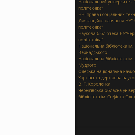
Національний університет “
політехніка”
ННІ права і соціальних тех
Дистанційне навчання НУ”Ч
політехніка”
Наукова бібліотека НУ”Черн
політехніка”
Національна бібліотека ім. В
Вернадського
Національна бібліотека ім.
Мудрого
Одеська національна науко
Харківська державна науков
В. Г. Короленка
Чернігівська обласна уніве
бібліотека ім. Софії та Ол