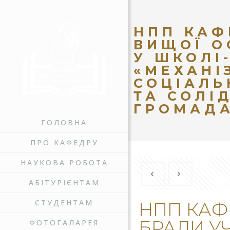
НПП КАФ
ВИЩОЇ О
У ШКОЛІ
«МЕХАНІ
СОЦІАЛЬ
ТА СОЛІ
ГРОМАДА
ГОЛОВНА
ПРО КАФЕДРУ
НАУКОВА РОБОТА
АБІТУРІЄНТАМ
СТУДЕНТАМ
НПП КАФ
БРАЛИ УЧ
ФОТОГАЛАРЕЯ