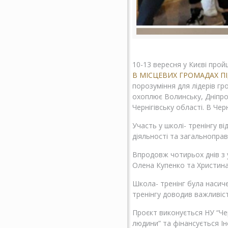
10-13 вересня у Києві про
В МІСЦЕВИХ ГРОМАДАХ ПІ
порозуміння для лідерів гр
охоплює Волинську, Дніпроп
Чернігівську області. В Чер
Участь у школі- тренінгу 
діяльності та загальноправ
Впродовж чотирьох днів з 
Олена Купенко та Христина
Школа- тренінг була насич
тренінгу доводив важливіст
Проєкт виконується НУ “Чер
людини” та фінансується Ін