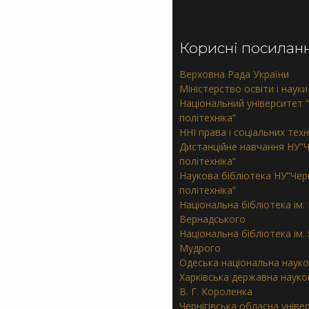
Корисні посилан
Верховна Рада України
Міністерство освіти і науки
Національний університет “
політехніка”
ННІ права і соціальних тех
Дистанційне навчання НУ”Ч
політехніка”
Наукова бібліотека НУ”Черн
політехніка”
Національна бібліотека ім. В
Вернадського
Національна бібліотека ім.
Мудрого
Одеська національна науко
Харківська державна науков
В. Г. Короленка
Чернігівська обласна уніве