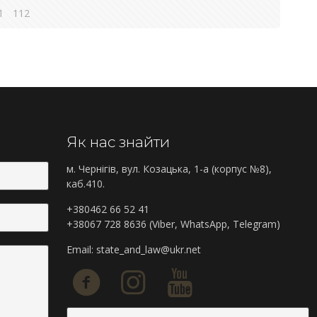
1
112
Як нас знайти
м. Чернігів, вул. Козацька, 1-а (корпус №8),
каб.410.
+380462 66 52 41
+38067 728 8636 (Viber, WhatsApp, Telegram)
Email:
state_and_law@ukr.net