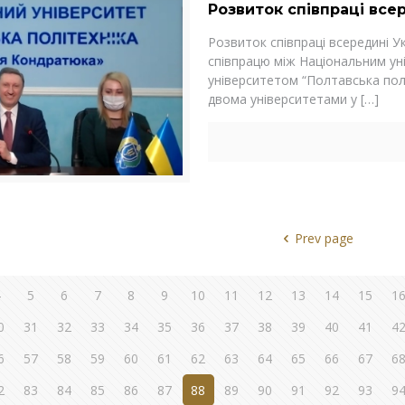
Розвиток співпраці все
Розвиток співпраці всередині У
співпрацю між Національним уні
університетом “Полтавська пол
двома університетами у
[…]
Prev page
4
5
6
7
8
9
10
11
12
13
14
15
1
0
31
32
33
34
35
36
37
38
39
40
41
4
6
57
58
59
60
61
62
63
64
65
66
67
6
2
83
84
85
86
87
88
89
90
91
92
93
9