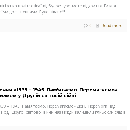
рнігівська політехніка” відбулося урочисте відкриття Тижня
оїми досягненнями. Було цікаво!!!
0
Read more
ення «1939 – 1945. Пам‘ятаємо. Перемагаємо»
змом у Другій світовій війні
939 – 1945. Пам‘ятаємо. Перемагаємо» День Перемоги над
і Події Другої світової війни назавжди залишили глибокий слід в