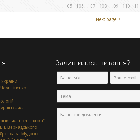
105
106
107
108
109
110
11
Next page
ня
Залишились питання?
 України
Чернігівська
нологій
ернігівська
ігівська політехніка”
 В.І. Вернадського
. Ярослава Мудрого