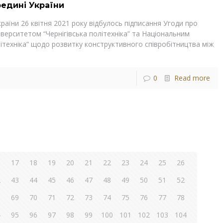
редині України
країни 26 квітня 2021 року відбулось підписання Угоди про
верситетом “Чернігівська політехніка” та Національним
ітехніка” щодо розвитку конструктивного співробітництва між
0
Read more
6
17
18
19
20
21
22
23
24
25
26
2
43
44
45
46
47
48
49
50
51
52
8
69
70
71
72
73
74
75
76
77
78
4
95
96
97
98
99
100
101
102
103
104