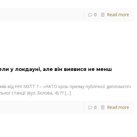
0
Read more
ели у локдауні, але він виявися не менш
мів від ННІ МХТТ ? – «НАТО крізь призму публічної дипломатії»
ної станції (вул. Бєлова, 4) ??
[…]
0
Read more