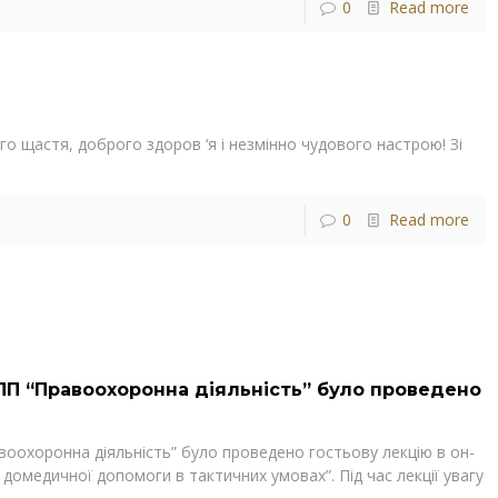
0
Read more
о щастя, доброго здоров ‘я і незмінно чудового настрою! Зі
0
Read more
ОПП “Правоохоронна діяльність” було проведено
воохоронна діяльність” було проведено гостьову лекцію в он-
домедичної допомоги в тактичних умовах”. Під час лекції увагу