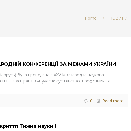
Home
НОВИНИ
АРОДНІЙ КОНФЕРЕНЦІЇ ЗА МЕЖАМИ УКРАЇНИ
(Білорусь) була проведена з XXV Міжнародна наукова
нтів та аспірантів «Сучасне суспільство, профспілки та
0
Read more
криття Тижня науки !