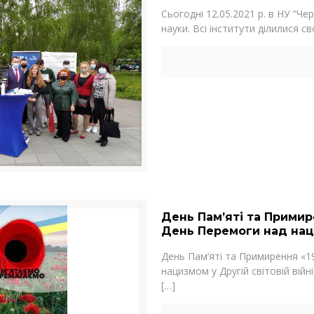
Сьогодні 12.05.2021 р. в НУ “Че
науки. Всі інститути ділилися св
День Пам’яті та Примир
День Перемоги над наци
День Пам’яті та Примирення «1
нацизмом у Другій світовій війн
[…]