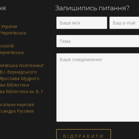
ня
Залишились питання?
 України
Чернігівська
нологій
ернігівська
ігівська політехніка”
 В.І. Вернадського
. Ярослава Мудрого
ва бібліотека
 бібліотека ім. В. Г.
ерсальна наукова
ександра Русових