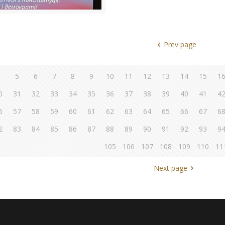
Prev page
4
5
6
7
8
9
10
11
12
13
14
15
1
0
31
32
33
34
35
36
37
38
39
40
41
4
6
57
58
59
60
61
62
63
64
65
66
67
6
2
83
84
85
86
87
88
89
90
91
92
93
9
105
106
107
108
109
110
11
Next page