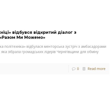
хніці» відбувся відкритий діалог з
 «Разом Ми Можемо»
ська політехніка» відбулася менторська зустріч з амбасадорами
ка зібрала громадських лідерів Чернігівщини для обміну
0
Read more