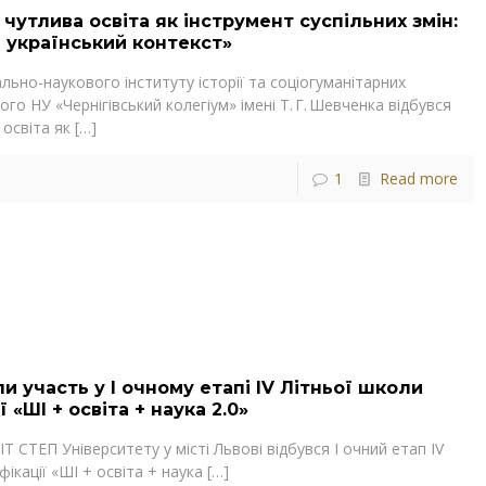
чутлива освіта як інструмент суспільних змін:
 український контекст»
ально-наукового інституту історії та соціогуманітарних
ого НУ «Чернігівський колегіум» імені Т. Г. Шевченка відбувся
 освіта як
[…]
1
Read more
 участь у І очному етапі IV Літньої школи
 «ШІ + освіта + наука 2.0»
ІТ СТЕП Університету у місті Львові відбувся І очний етап IV
ікації «ШІ + освіта + наука
[…]