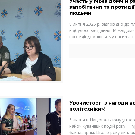
Участь у Міжвідомчій рад
запобігання та протиді
людьми
8 липня 2025 р. відповідно до п
відбулося засідання Міжвідомчої
протидії домашньому насильст
Урочистості з нагоди в
політехніки»!
5 липня в Національному універс
найочікуваніших подій року — у
бакалаврам. Цього року дипло