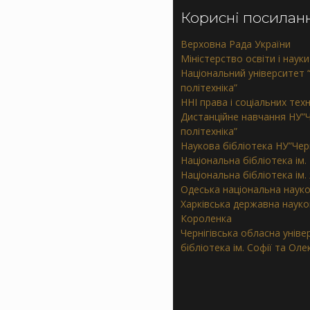
Корисні посилан
Верховна Рада України
Міністерство освіти і науки
Національний університет “
політехніка”
ННІ права і соціальних тех
Дистанційне навчання НУ”Ч
політехніка”
Наукова бібліотека НУ”Черн
Національна бібліотека ім.
Національна бібліотека ім
Одеська національна науко
Харківська державна наукова
Короленка
Чернігівська обласна унів
бібліотека ім. Софії та Ол