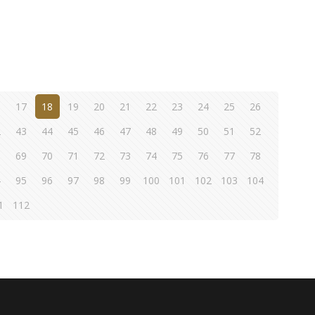
6
17
18
19
20
21
22
23
24
25
26
2
43
44
45
46
47
48
49
50
51
52
8
69
70
71
72
73
74
75
76
77
78
4
95
96
97
98
99
100
101
102
103
104
1
112