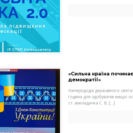
«Сильна країна починаєт
демократії»
Напередодні державного свята 
година для здобувачів вищої ос
ст. викладачка С. В.
[…]