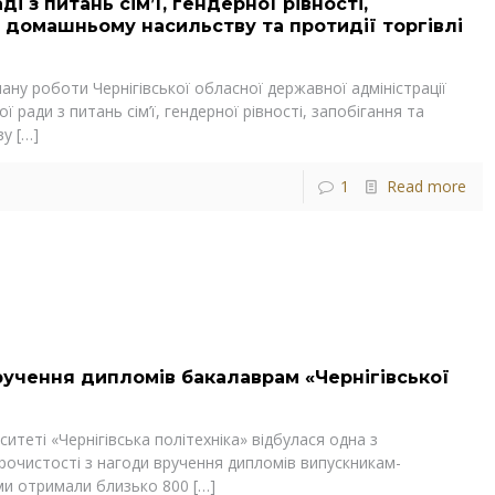
і з питань сім’ї, гендерної рівності,
ї домашньому насильству та протидії торгівлі
лану роботи Чернігівської обласної державної адміністрації
 ради з питань сім’ї, гендерної рівності, запобігання та
ву
[…]
1
Read more
ручення дипломів бакалаврам «Чернігівської
итеті «Чернігівська політехніка» відбулася одна з
рочистості з нагоди вручення дипломів випускникам-
ми отримали близько 800
[…]