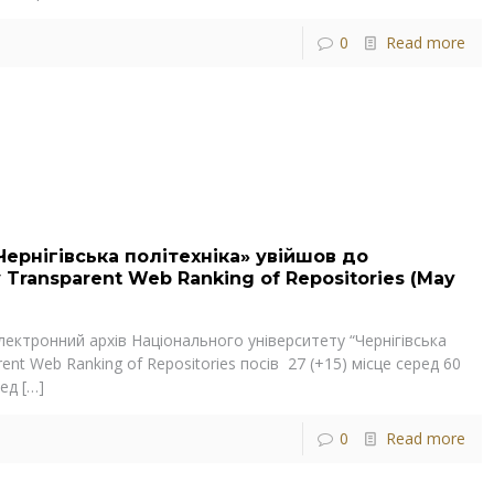
0
Read more
Чернігівська політехніка» увійшов до
Transparent Web Ranking of Repositories (May
ектронний архів Національного університету “Чернігівська
rent Web Ranking of Repositories посів 27 (+15) місце серед 60
ред
[…]
0
Read more