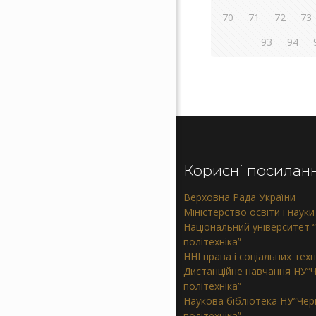
70
71
72
73
93
94
Корисні посилан
Верховна Рада України
Міністерство освіти і науки
Національний університет “
політехніка”
ННІ права і соціальних тех
Дистанційне навчання НУ”Ч
політехніка”
Наукова бібліотека НУ”Черн
політехніка”