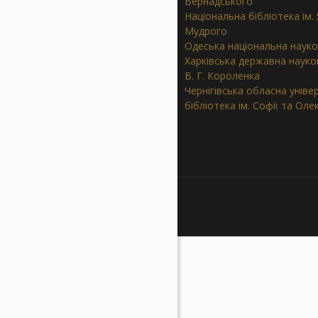
Вернадського
Національна бібліотека ім.
Мудрого
Одеська національна науко
Харківська державна науков
В. Г. Короленка
Чернігівська обласна уніве
бібліотека ім. Софії та Ол