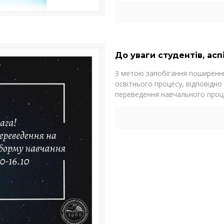
До уваги студентів, аспі
З метою запобігання поширенню
освітнього процесу, відповідно
переведення навчального проце