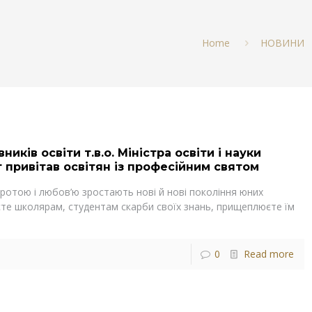
Home
НОВИНИ
иків освіти т.в.о. Міністра освіти і науки
 привітав освітян із професійним святом
отою і любов’ю зростають нові й нові покоління юних
аєте школярам, студентам скарби своїх знань, прищеплюєте їм
0
Read more