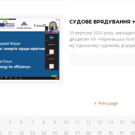
СУДОВЕ ВРЯДУВАННЯ т
25 вересня 2020 року, виклада
дисциплін НУ «Чернігівська полі
му Одеському Судовому форум
Prev page
4
5
6
7
8
9
10
11
12
13
14
15
1
0
31
32
33
34
35
36
37
38
39
40
41
4