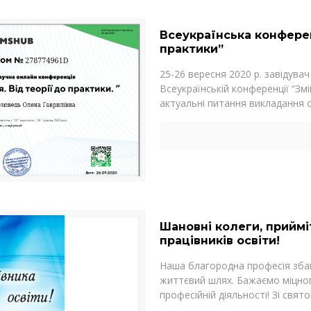
Всеукраїнська конферен
практики”
25-26 вересня 2020 р. завідува
Всеукраїнській конференції “Зм
актуальні питання викладання 
Шановні колеги, приймі
працівників освіти!
Наша благородна професія збаг
життєвий шлях. Бажаємо міцног
професійній діяльності! Зі свято