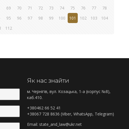
8
69
70
71
72
73
74
75
76
77
78
4
95
96
97
98
99
100
101
102
103
104
1
112
Як нас знайти
м. Чернігів, вул. Козацька, 1-а (корпус №8),
каб.410.
+380462 66 52 41
+38067 728 8636 (Viber, WhatsApp, Telegram)
Email:
state_and_law@ukr.net