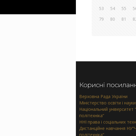
53
54
55
5
79
80
81
8
Корисні посилан
Верховна Рада України
Міністерство освіти і науки
Національний університет “
політехніка”
ННІ права і соціальних тех
Дистанційне навчання НУ”Ч
політехніка”