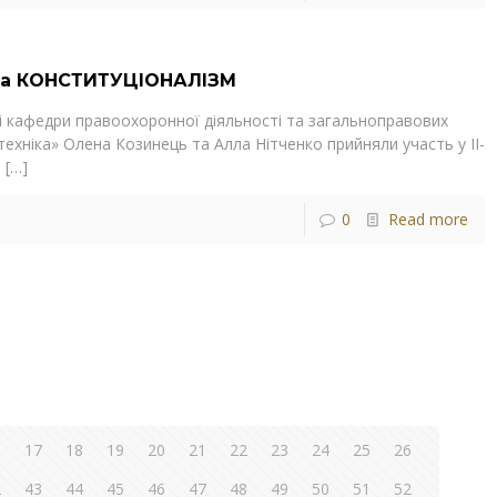
а КОНСТИТУЦІОНАЛІЗМ
чі кафедри правоохоронної діяльності та загальноправових
техніка» Олена Козинець та Алла Нітченко прийняли участь у ІІ-
і
[…]
0
Read more
6
17
18
19
20
21
22
23
24
25
26
2
43
44
45
46
47
48
49
50
51
52