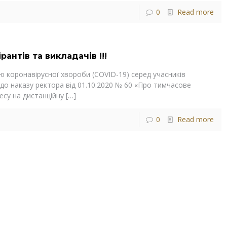
0
Read more
рантів та викладачів !!!
 коронавірусної хвороби (COVID-19) серед учасників
 до наказу ректора від 01.10.2020 № 60 «Про тимчасове
су на дистанційну
[…]
0
Read more