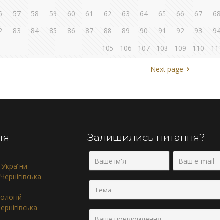
6
57
58
59
60
61
62
63
64
65
66
67
6
2
83
84
85
86
87
88
89
90
91
92
93
9
105
106
107
108
109
110
11
Next page
ня
Залишились питання?
 України
Чернігівська
нологій
ернігівська