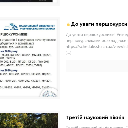
До уваги першокурсни
До уваги першокурсників! Універ
першокурсниками розклад вже 
https://schedule.stu.cn.ua/vie
[…]
Третій науковий пікнік
Третій науковий пікнік в парку