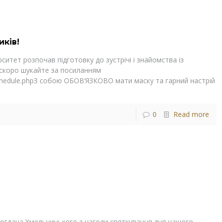
ків!
ситет розпочав підготовку до зустрічі і знайомства із
скоро шукайте за посиланням
w/schedule.phpЗ собою ОБОВ‘ЯЗКОВО мати маску та гарний настрій
0
Read more
 Богдана Хмельницького з нагоди святкування дня нашого