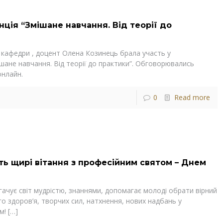
ція “Змішане навчання. Від теорії до
ч кафедри , доцент Олена Козинець брала участь у
ішане навчання. Від теорії до практики”. Обговорювались
онлайн.
0
Read more
ть щирі вітання з професійним святом – Днем
ачує світ мудрістю, знаннями, допомагає молоді обрати вірний
о здоров’я, творчих сил, натхнення, нових надбань у
м!
[…]