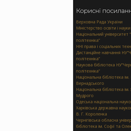
Корисні посилан
Верховна Рада України
Міністерство освіти і науки
Національний університет “
політехніка”
ННІ права і соціальних тех
Дистанційне навчання НУ”Ч
політехніка”
Наукова бібліотека НУ”Черн
політехніка”
Національна бібліотека ім. В
Вернадського
Національна бібліотека ім.
Мудрого
Одеська національна науко
Харківська державна науков
В. Г. Короленка
Чернігівська обласна уніве
бібліотека ім. Софії та Ол