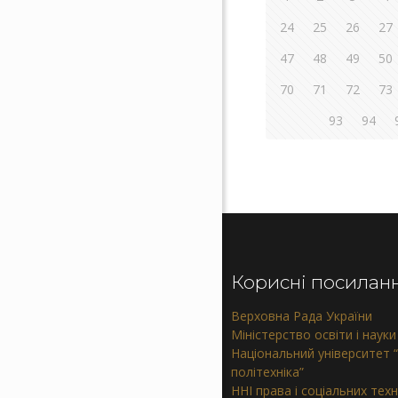
24
25
26
27
47
48
49
50
70
71
72
73
93
94
Корисні посилан
Верховна Рада України
Міністерство освіти і науки
Національний університет “
політехніка”
ННІ права і соціальних тех