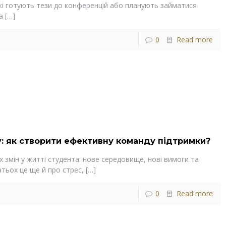
кі готують тези до конференцій або планують займатися
а
[…]
0
Read more
: як створити ефективну команду підтримки?
х змін у житті студента: нове середовище, нові вимоги та
тьох це ще й про стрес,
[…]
0
Read more