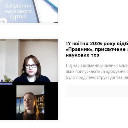
17 квітня 2026 року ві
«Правник», присвячене 
наукових тез
Під час засідання учасники мал
яких припускаються здобувачі о
було приділено структурі тез, 