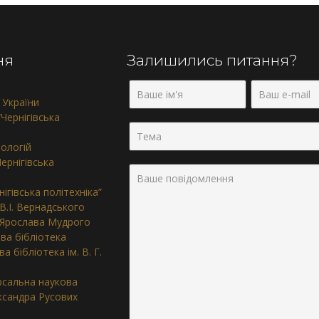
ня
Залишились питання?
 України
Чернігівська
нологій
ернігівська
ігівська політехніка”
 В.І. Вернадського
. Ярослава Мудрого
ва бібліотека
 бібліотека ім. В. Г.
ерсальна наукова
ександра Русових