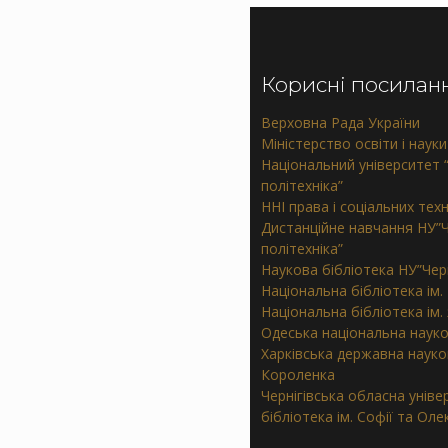
Корисні посилан
Верховна Рада України
Міністерство освіти і науки
Національний університет “
політехніка”
ННІ права і соціальних тех
Дистанційне навчання НУ”Ч
політехніка”
Наукова бібліотека НУ”Черн
Національна бібліотека ім.
Національна бібліотека ім
Одеська національна науко
Харківська державна наукова
Короленка
Чернігівська обласна унів
бібліотека ім. Софії та Ол