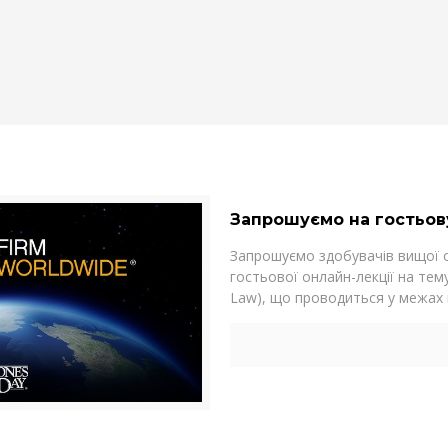
Запрошуємо на гостьов
Запрошуємо здобувачів вищої о
гостьової онлайн-лекції на тем
Law), що проводиться у межах 