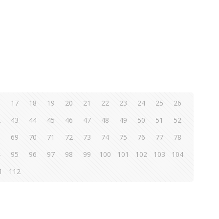
6
17
18
19
20
21
22
23
24
25
26
2
43
44
45
46
47
48
49
50
51
52
8
69
70
71
72
73
74
75
76
77
78
4
95
96
97
98
99
100
101
102
103
104
1
112