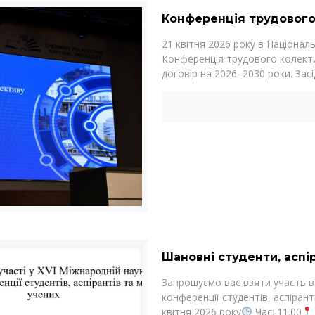
Конференція трудового
21 квітня 2026 року в Національ
Конференція трудового колекти
договір на 2026–2030 роки. Зас
Шановні студенти, аспі
Запрошуємо вас взяти участь в
конференції студентів, аспіра
квітня 2026 року
Час: 11.00