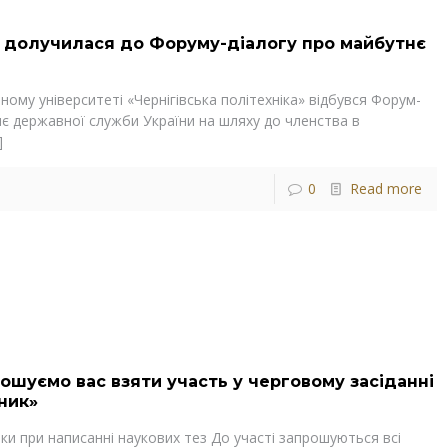
долучилася до Форуму-діалогу про майбутнє
ному університеті «Чернігівська політехніка» відбувся Форум-
нє державної служби України на шляху до членства в
]
0
Read more
ошуємо вас взяти участь у черговому засіданні
ник»
ки при написанні наукових тез До участі запрошуються всі