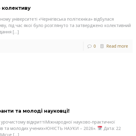
 колективу
ному університеті «Чернігівська політехніка» відбулася
ву, під час якої було розглянуто та затверджено колективний
ідання
[…]
0
Read more
ранти та молоді науковці!
 урочистому відкриттіМіжнародної науково-практичної
нтів та молодих учених«ЮНІСТЬ НАУКИ – 2026».
Дата: 22
Місце
[…]