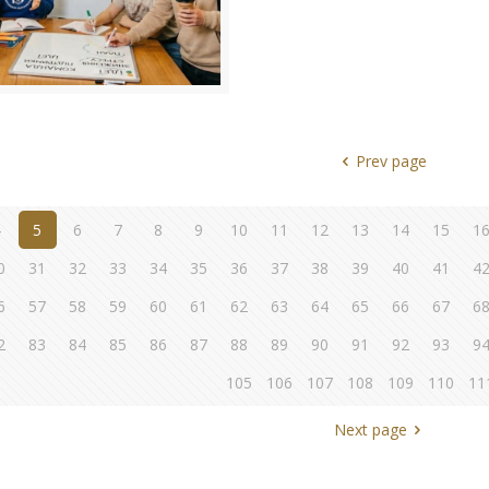
Prev page
4
5
6
7
8
9
10
11
12
13
14
15
1
0
31
32
33
34
35
36
37
38
39
40
41
4
6
57
58
59
60
61
62
63
64
65
66
67
6
2
83
84
85
86
87
88
89
90
91
92
93
9
105
106
107
108
109
110
11
Next page