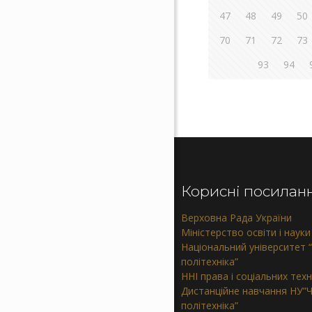
47
48
49
50
70
71
72
73
93
94
Корисні посилан
Верховна Рада України
Міністерство освіти і науки
Національний університет “
політехніка”
ННІ права і соціальних тех
Дистанційне навчання НУ”Ч
політехніка”