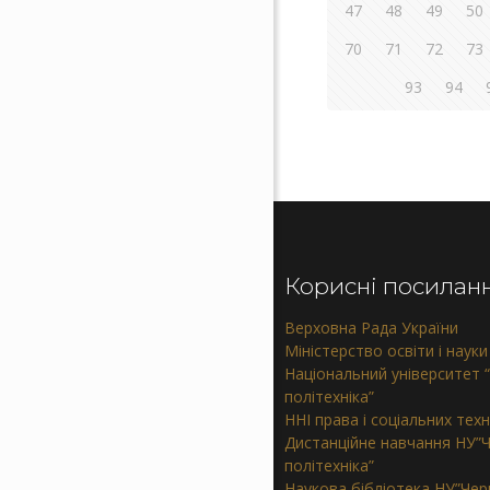
47
48
49
50
70
71
72
73
93
94
Корисні посилан
Верховна Рада України
Міністерство освіти і науки
Національний університет “
політехніка”
ННІ права і соціальних тех
Дистанційне навчання НУ”Ч
політехніка”
Наукова бібліотека НУ”Черн