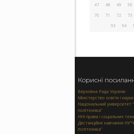
47
48
49
50
70
71
72
73
93
94
Корисні посилан
Верховна Рада України
Міністерство освіти і науки
Національний університет “
політехніка”
ННІ права і соціальних тех
Дистанційне навчання НУ”Ч
політехніка”