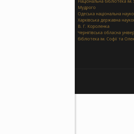
Національна бібліотека ім.
Мудрого
Одеська національна науко
Харківська державна науков
В. Г. Короленка
Чернігівська обласна уніве
бібліотека ім. Софії та Ол