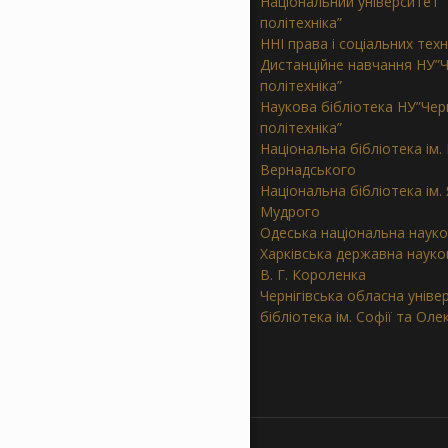
Національний університет “
політехніка”
ННІ права і соціальних тех
Дистанційне навчання НУ”Ч
політехніка”
Наукова бібліотека НУ”Черн
політехніка”
Національна бібліотека ім. В
Вернадського
Національна бібліотека ім.
Мудрого
Одеська національна науко
Харківська державна науков
В. Г. Короленка
Чернігівська обласна уніве
бібліотека ім. Софії та Ол