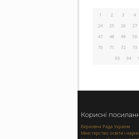
1
2
3
4
24
25
26
27
47
48
49
50
70
71
72
73
93
94
Корисні посилан
Верховна Рада України
Міністерство освіти і науки