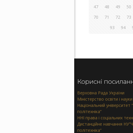
47
48
49
50
70
71
72
73
93
94
Корисні посилан
Верховна Рада України
Міністерство освіти і науки
Національний університет “
політехніка”
ННІ права і соціальних тех
Дистанційне навчання НУ”Ч
політехніка”