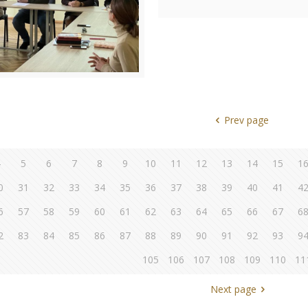
Prev page
4
5
6
7
8
9
10
11
12
13
14
15
1
0
31
32
33
34
35
36
37
38
39
40
41
4
6
57
58
59
60
61
62
63
64
65
66
67
6
2
83
84
85
86
87
88
89
90
91
92
93
9
105
106
107
108
109
110
11
Next page