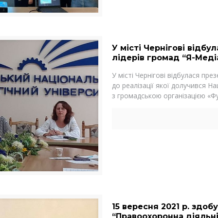
У місті Чернігові відб
лідерів громад “Я-Меді
У місті Чернігові відбулася пре
до реалізації якої долучився На
з громадською організацією «Ф
15 вересня 2021 р. здоб
“Правоохоронна діяльні