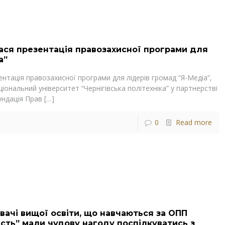
улася презентація правозахисної програми для
а”
зентація правозахисної програми для лідерів громад “Я-Медіа”,
ціональний університет “Чернігівська політехніка” у партнерстві
ундація Прав
[…]
0
Read more
увачі вищої освіти, що навчаються за ОПП
сть” мали чудову нагоду поспілкуватись з