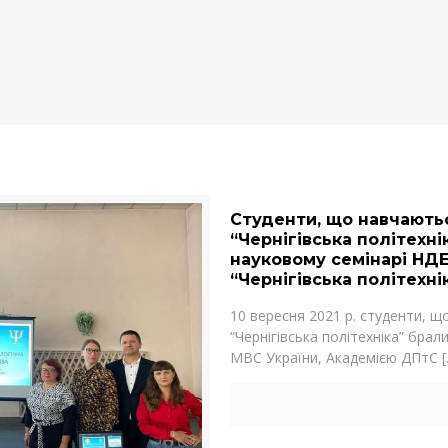
Cтуденти, що навчаютьс
“Чернігівська політехні
науковому семінарі НД
“Чернігівська політехні
10 вересня 2021 р. студенти, 
“Чернігівська політехніка” бра
МВС України, Академією ДПтС
[