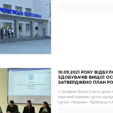
10.09.2021 РОКУ ВІДБ
ЗДОБУВАЧІВ ВИЩОЇ ОСВ
ЗАТВЕРДЖЕНО ПЛАН РОБ
У засіданні брали участь декан
науковий керівник гуртка здобу
гуртка «Правник» Переверза А.М