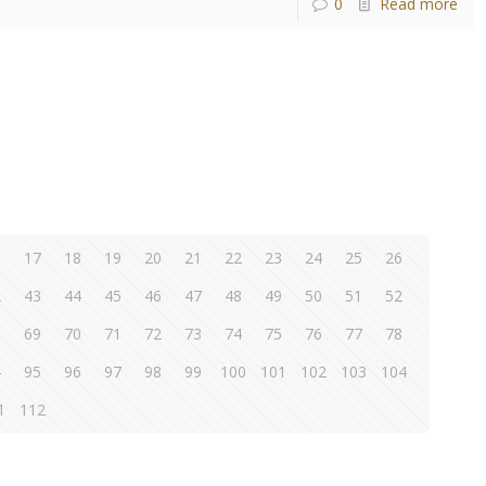
0
Read more
6
17
18
19
20
21
22
23
24
25
26
2
43
44
45
46
47
48
49
50
51
52
8
69
70
71
72
73
74
75
76
77
78
4
95
96
97
98
99
100
101
102
103
104
1
112