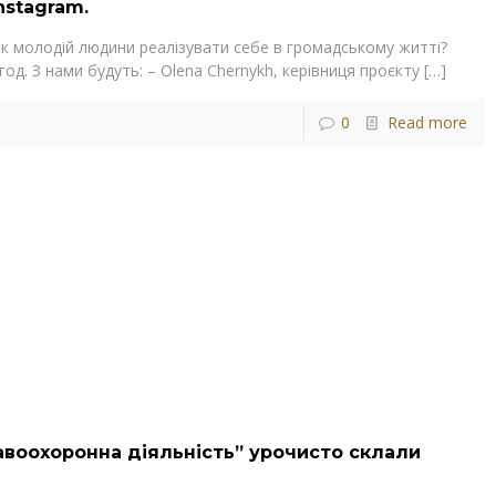
nstagram.
Як молодій людини реалізувати себе в громадському житті?
год. З нами будуть: – Olena Chernykh, керівниця проєкту
[…]
0
Read more
воохоронна діяльність” урочисто склали