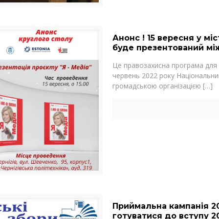
Анонс ! 15 вересня у мі
буде презентований мі
Це правозахисна програма для л
червень 2022 року Національним
громадською організацією
[…]
Приймальна кампанія 2
готуватися до вступу 2