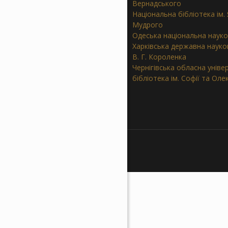
Вернадського
Національна бібліотека ім.
Мудрого
Одеська національна науко
Харківська державна науков
В. Г. Короленка
Чернігівська обласна уніве
бібліотека ім. Софії та Ол