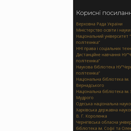
Корисні посилан
Верховна Рада України
Міністерство освіти і науки
Національний університет “
політехніка”
ННІ права і соціальних тех
Дистанційне навчання НУ”Ч
політехніка”
Наукова бібліотека НУ”Черн
політехніка”
Національна бібліотека ім. В
Вернадського
Національна бібліотека ім.
Мудрого
Одеська національна науко
Харківська державна науков
В. Г. Короленка
Чернігівська обласна уніве
бібліотека ім. Софії та Ол